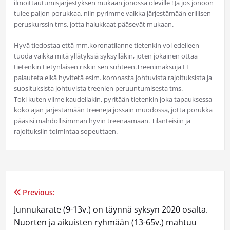
ilmoittautumisjärjestyksen mukaan jonossa oleville ! Ja jos jonoon
tulee paljon porukkaa, niin pyrimme vaikka järjestämään erillisen
peruskurssin tms, jotta halukkaat pääsevät mukaan.
Hyvä tiedostaa että mm.koronatilanne tietenkin voi edelleen
tuoda vaikka mitä yllätyksiä syksylläkin, joten jokainen ottaa
tietenkin tietynlaisen riskin sen suhteen.Treenimaksuja EI
palauteta eikä hyvitetä esim. koronasta johtuvista rajoituksista ja
suosituksista johtuvista treenien peruuntumisesta tms.
Toki kuten viime kaudellakin, pyritään tietenkin joka tapauksessa
koko ajan järjestämään treenejä jossain muodossa, jotta porukka
pääsisi mahdollisimman hyvin treenaamaan. Tilanteisiin ja
rajoituksiin toimintaa sopeuttaen.
Previous:
Artikkelien
Junnukarate (9-13v.) on täynnä syksyn 2020 osalta.
selaus
Nuorten ja aikuisten ryhmään (13-65v.) mahtuu