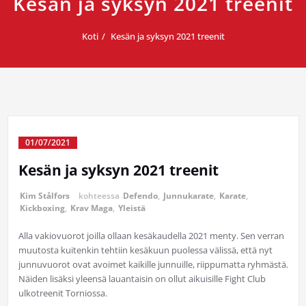
Kesän ja syksyn 2021 treenit
Koti
Kesän ja syksyn 2021 treenit
01/07/2021
Kesän ja syksyn 2021 treenit
Kim Stålfors
kohteessa
Defendo
,
Junnukarate
,
Karate
,
Kickboxing
,
Krav Maga
,
Yleistä
Alla vakiovuorot joilla ollaan kesäkaudella 2021 menty. Sen verran
muutosta kuitenkin tehtiin kesäkuun puolessa välissä, että nyt
junnuvuorot ovat avoimet kaikille junnuille, riippumatta ryhmästä.
Näiden lisäksi yleensä lauantaisin on ollut aikuisille Fight Club
ulkotreenit Torniossa.