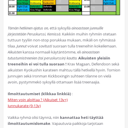
Tämän hetkinen ajatus on,
että syksyllä
ainoastaan junnuille
järjestetään Peruskurssi, Kemissä
. Kaikkiin muihin ryhmiin otetaan
tuttuun tyyliin non-stop porukkaa mukaan, mikäli on ryhmässä
tilaa.
Junnut
voivat
sovitusti
suoraan tulla treeneihin kokeilemaan.
Aikuisten
kanssa normaali käytäntömme, eli
ainoastaan
tutustumistreenien (tai peruskurssin) kautta.
Aikuisten yleisiin
treeneihin ei voi tulla suoraan !
Krav Magaan, Defendoon sekä
aikuisten Kyokushin karateen mahtuu tällä hetkellä hyvin. Tornion
junnujen sekä Ironman Kickboxingin suhteen tilanne on vielä
avoin, pystymmekö syksyllä ottamaan lisää treenaajia.
Ilmoittautumiset (klikkaa linkkiä)
:
Miten voin aloittaa ? (Aikuiset 13v+)
Junnukarate (9-13v)
Vaikka ryhmä olisi täynnä, niin
kannattaa heti täyttää
ilmoittautumislomake
. Vapautuvia paikkoja tarjotaan