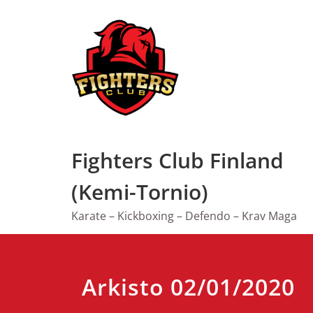
Skip
to
content
Fighters Club Finland
(Kemi-Tornio)
Karate – Kickboxing – Defendo – Krav Maga
Arkisto 02/01/2020