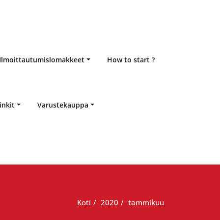
Ilmoittautumislomakkeet
How to start ?
inkit
Varustekauppa
Koti
2020
tammikuu