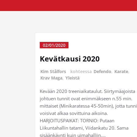
02/01/2020
Kevätkausi 2020
Kim Stålfors
kohteessa
Defendo
,
Karate
,
Krav Maga
,
Yleistä
Kevään 2020 treeniaikataulut. Siirtymäajoista
johtuen tunnit ovat enimmäkseen n.55 min.
mittaiset (Minikaratessa 45-50min), jotta tunni
voisivat alkaa sovittuina aikoina.
HARJOITUSPAIKAT: TORNIO: Putaan
Liikuntahallin tatami, Viidankatu 20. Sama
sisäänkäynti kuin uimahalliin.…