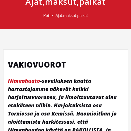
Ajat,maksut,paikat
Koti
Ajat,maksut,paikat
VAKIOVUOROT
Nimenhuuto
-sovelluksen kautta
harrastajamme näkevät kaikki
harjoitusvuoronsa, ja ilmoittautuvat aina
etukäteen niihin. Harjoituksista osa
Torniossa ja osa Kemissä. Huomioithan jo
aloittamista harkitessasi, että
Nimenhuudon käyttö on PAKOLLISTA, ja