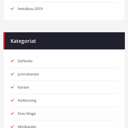
heinäkuu 2019
Kategoriat
Defendo
Junnukarate
Karate
Kickboxing
Krav Maga
Minikarate