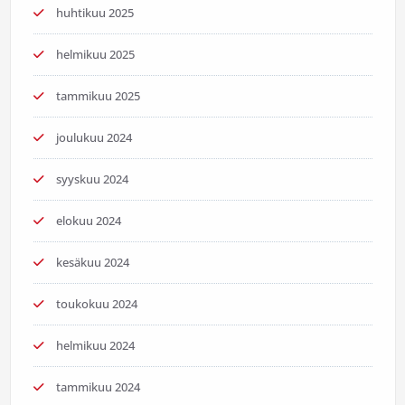
huhtikuu 2025
helmikuu 2025
tammikuu 2025
joulukuu 2024
syyskuu 2024
elokuu 2024
kesäkuu 2024
toukokuu 2024
helmikuu 2024
tammikuu 2024