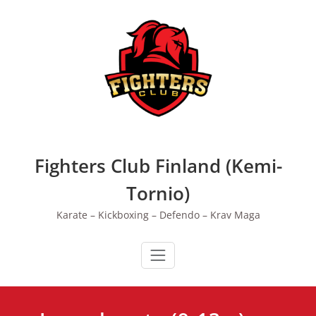
Skip
to
content
Fighters Club Finland (Kemi-
Tornio)
Karate – Kickboxing – Defendo – Krav Maga