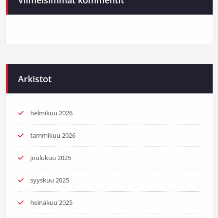
Viimeisimmät kommentit
Arkistot
helmikuu 2026
tammikuu 2026
joulukuu 2025
syyskuu 2025
heinäkuu 2025