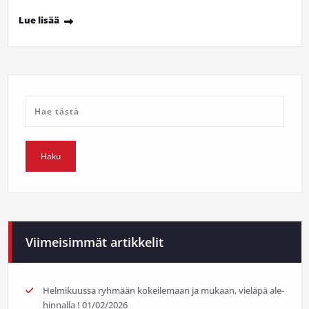
Lue lisää
Viimeisimmät artikkelit
Helmikuussa ryhmään kokeilemaan ja mukaan, vieläpä ale-
hinnalla !
01/02/2026