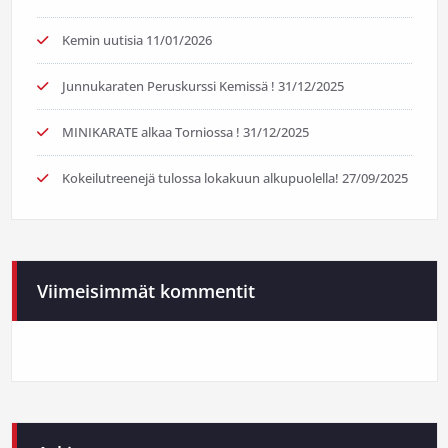
Kemin uutisia
11/01/2026
Junnukaraten Peruskurssi Kemissä !
31/12/2025
MINIKARATE alkaa Torniossa !
31/12/2025
Kokeilutreenejä tulossa lokakuun alkupuolella!
27/09/2025
Viimeisimmät kommentit