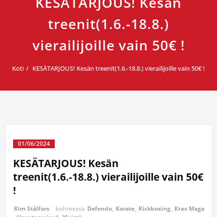
KESÄTARJOUS! Kesän
treenit(1.6.-18.8.)
vierailijoille vain 50€ !
Koti
KESÄTARJOUS! Kesän treenit(1.6.-18.8.) vierailijoille vain 50€ !
01/06/2024
KESÄTARJOUS! Kesän
treenit(1.6.-18.8.) vierailijoille vain 50€
!
Kim Stålfors
kohteessa
Defendo
,
Karate
,
Kickboxing
,
Krav Maga