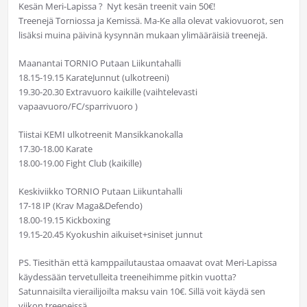
Kesän Meri-Lapissa ? Nyt kesän treenit vain 50€!
Treenejä Torniossa ja Kemissä. Ma-Ke alla olevat vakiovuorot, sen
lisäksi muina päivinä kysynnän mukaan ylimääräisiä treenejä.
Maanantai TORNIO Putaan Liikuntahalli
18.15-19.15 KarateJunnut (ulkotreeni)
19.30-20.30 Extravuoro kaikille (vaihtelevasti
vapaavuoro/FC/sparrivuoro )
Tiistai KEMI ulkotreenit Mansikkanokalla
17.30-18.00 Karate
18.00-19.00 Fight Club (kaikille)
Keskiviikko TORNIO Putaan Liikuntahalli
17-18 IP (Krav Maga&Defendo)
18.00-19.15 Kickboxing
19.15-20.45 Kyokushin aikuiset+siniset junnut
PS. Tiesithän että kamppailutaustaa omaavat ovat Meri-Lapissa
käydessään tervetulleita treeneihimme pitkin vuotta?
Satunnaisilta vierailijoilta maksu vain 10€. Sillä voit käydä sen
viikon treeneissä.