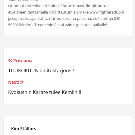
Huomioi kuitenkin että pitää Ehdottomasti ilmoittautua
etukäteen täyttämällä ilmoittautumislomake www.fightersclub.fi
ja sopimalla ajankohta (tai jos samana päivänä, voit soittaa 040-
5000256/Kim). Treeneihin EI voi vain tupsahtaa paikalle!
Previous:
Artikkelien
TOUKOKUUN aloitustarjous !
selaus
Next:
Kyokushin Karate tulee Kemiin !!
Kim Stålfors