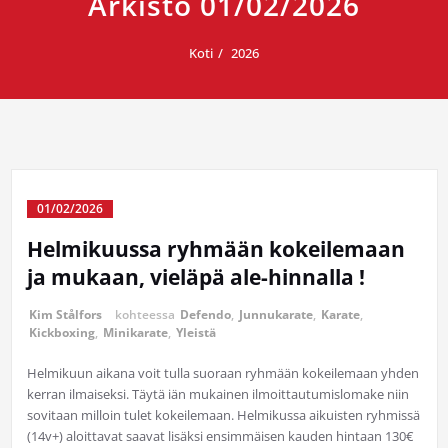
Arkisto 01/02/2026
Koti
2026
01/02/2026
Helmikuussa ryhmään kokeilemaan
ja mukaan, vieläpä ale-hinnalla !
Kim Stålfors
kohteessa
Defendo
,
Junnukarate
,
Karate
,
Kickboxing
,
Minikarate
,
Yleistä
Helmikuun aikana voit tulla suoraan ryhmään kokeilemaan yhden
kerran ilmaiseksi. Täytä iän mukainen ilmoittautumislomake niin
sovitaan milloin tulet kokeilemaan. Helmikussa aikuisten ryhmissä
(14v+) aloittavat saavat lisäksi ensimmäisen kauden hintaan 130€