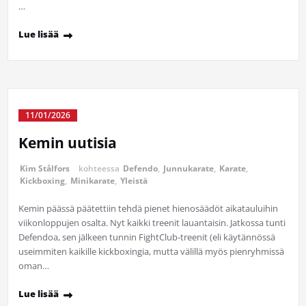
…
Lue lisää
11/01/2026
Kemin uutisia
Kim Stålfors
kohteessa
Defendo
,
Junnukarate
,
Karate
,
Kickboxing
,
Minikarate
,
Yleistä
Kemin päässä päätettiin tehdä pienet hienosäädöt aikatauluihin
viikonloppujen osalta. Nyt kaikki treenit lauantaisin. Jatkossa tunti
Defendoa, sen jälkeen tunnin FightClub-treenit (eli käytännössä
useimmiten kaikille kickboxingia, mutta välillä myös pienryhmissä
oman…
Lue lisää